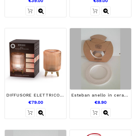
€39.00
€59.00
DIFFUSORE ELETTRICO PROFUMO SO RETRO
Esteban anello in ceramica da profumare misura grande
€79.00
€8.90