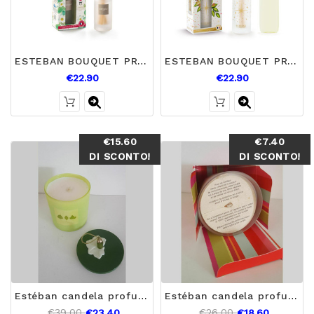
ESTEBAN BOUQUET PROFUMATO LOTUS E MANDORLA DOLCE
ESTEBAN BOUQUET PROFUMATO VANIGLIA
€22.90
€22.90
€15.60
€7.40
DI SCONTO!
DI SCONTO!
Estéban candela profumata vetro con coperchio di ceramica Sous les feuilles
Estéban candela profumata vetro satinato Pivoine Impériale
€39.00
€26.00
€23.40
€18.60