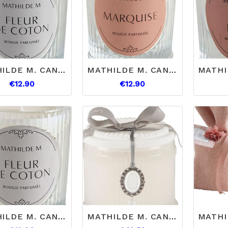
MATHILDE M. CANDELA FLEUR DE COTON 65GR.
MATHILDE M. CANDELA MARQUISE 65GR.
€12.90
€12.90
MATHILDE M. CANDELA FLEUR DE COTON 145GR.
MATHILDE M. CANDELA GIGANTE FIORE DI MANDARINO 340GR.