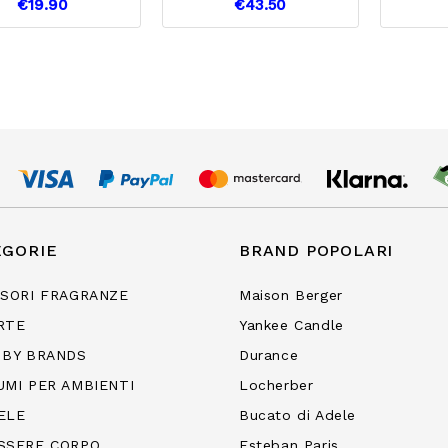
€19.90
€43.50
EGORIE
BRAND POPOLARI
USORI FRAGRANZE
Maison Berger
RTE
Yankee Candle
 BY BRANDS
Durance
UMI PER AMBIENTI
Locherber
ELE
Bucato di Adele
SSERE CORPO
Esteban Paris