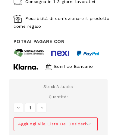
Consegna in 1-3 giorni lavorativi
Possibilità di confezionare il prodotto
come regalo
POTRAI PAGARE CON
Bonifico Bancario
Stock Attuale:
Quantità:
Diminuire
Aumentare
La
La
Quantità
Quantità
Di
Di
Aggiungi Alla Lista Dei Desideri
Undefined
Undefined